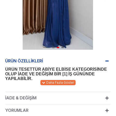
ÜRÜN ÖZELLIKLERI
ÜRÜN TESETTÜR ABİYE ELBİSE KATEGORİSİNDE
OLUP İADE VE DEĞİŞİM BİR [1] İŞ GÜNÜNDE
YAPILABİLİR.
TÜL
kumaştan imal edilmiştir.
KUMAŞ:
İADE & DEĞIŞIM
160 cm
ÜRÜN BOYU:
Ürün renginde konsept çekimlerinden dolayı ton farklılığı olabilir.
YORUMLAR
Standart kalıp olup normalde kullandığınız bedeni sipariş vermeniz