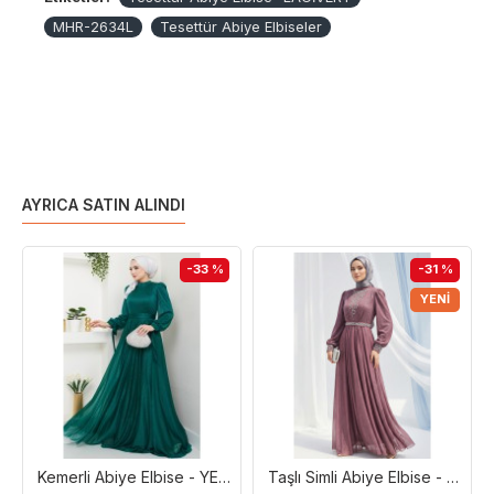
MHR-2634L
Tesettür Abiye Elbiseler
AYRICA SATIN ALINDI
-33 %
-31 %
YENI
Kemerli Abiye Elbise - YEŞİL
Taşlı Simli Abiye Elbise - Gül Kurusu