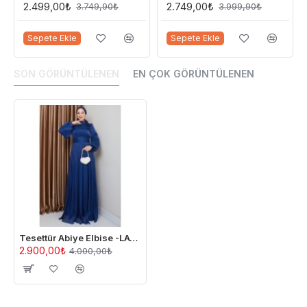
2.499,00₺
2.749,00₺
3.749,90₺
3.999,90₺
Sepete Ekle
Sepete Ekle
SON GÖRÜNTÜLENEN
EN ÇOK GÖRÜNTÜLENEN
Tesettür Abiye Elbise -LACİVERT
2.900,00₺
4.000,00₺