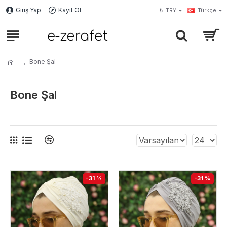
Giriş Yap
Kayıt Ol
₺
TRY
Türkçe
Bone Şal
Bone Şal
-31 %
-31 %