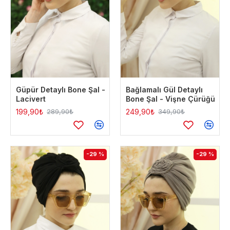
Güpür Detaylı Bone Şal -
Bağlamalı Gül Detaylı
Lacivert
Bone Şal - Vişne Çürüğü
199,90₺
249,90₺
289,90₺
349,90₺
-29 %
-29 %