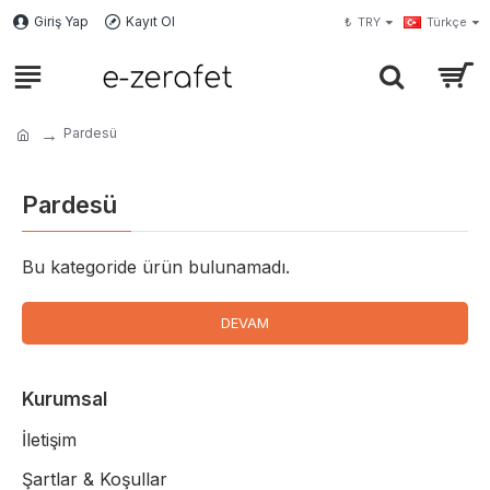
Giriş Yap
Kayıt Ol
₺
TRY
Türkçe
Pardesü
Pardesü
Bu kategoride ürün bulunamadı.
DEVAM
Kurumsal
İletişim
Şartlar & Koşullar