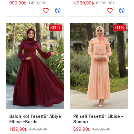
999,90₺
4.999,90₺
1.499,90₺
6.999,90₺
-33 %
-31 %
Balon Kol Tesettür Abiye
Piliseli Tesettür Elbise -
Elbise -Bordo
Somon
1.199,90₺
899,90₺
1.799,90₺
1.299,90₺