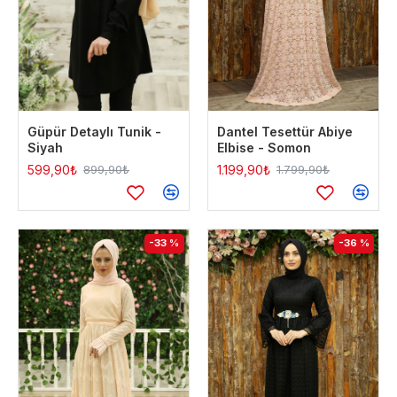
Güpür Detaylı Tunik -
Dantel Tesettür Abiye
Siyah
Elbise - Somon
599,90₺
1.199,90₺
899,90₺
1.799,90₺
-33 %
-36 %