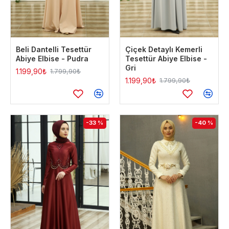
Beli Dantelli Tesettür
Çiçek Detaylı Kemerli
Abiye Elbise - Pudra
Tesettür Abiye Elbise -
Gri
1.199,90₺
1.799,90₺
1.199,90₺
1.799,90₺
-33 %
-40 %