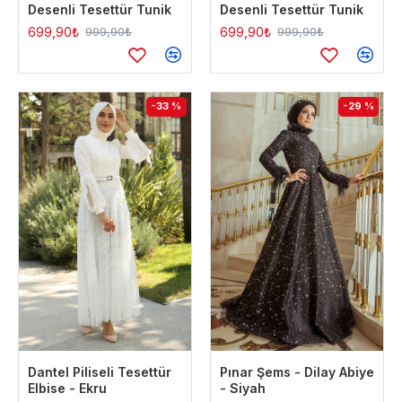
Desenli Tesettür Tunik
Desenli Tesettür Tunik
699,90₺
699,90₺
999,90₺
999,90₺
-33 %
-29 %
Dantel Piliseli Tesettür
Pınar Şems - Dilay Abiye
Elbise - Ekru
- Siyah