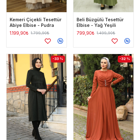
Kemeri Çiçekli Tesettür
Beli Büzgülü Tesettür
Abiye Elbise - Pudra
Elbise - Yağ Yeşili
1.199,90₺
799,90₺
1.799,90₺
1.499,90₺
-33 %
-32 %