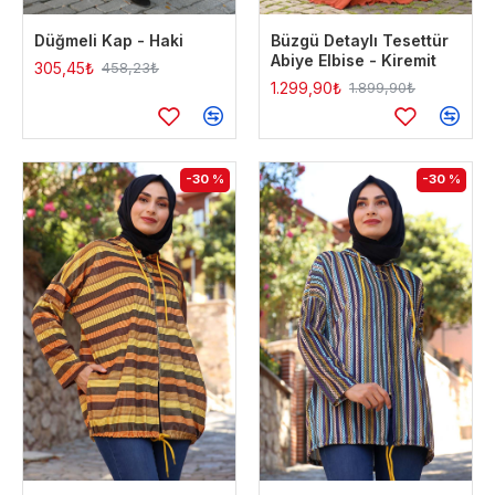
Düğmeli Kap - Haki
Büzgü Detaylı Tesettür
Abiye Elbise - Kiremit
305,45₺
458,23₺
1.299,90₺
1.899,90₺
-30 %
-30 %