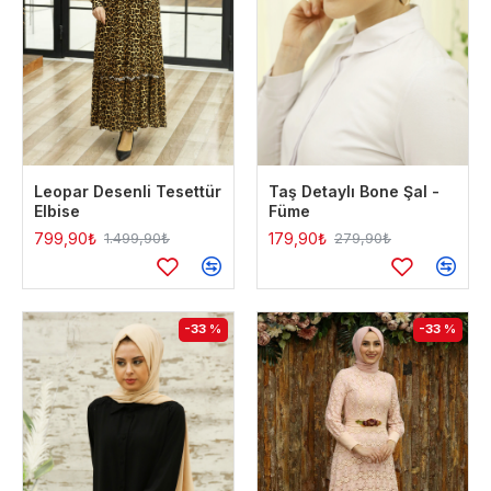
Leopar Desenli Tesettür
Taş Detaylı Bone Şal -
Elbise
Füme
799,90₺
179,90₺
1.499,90₺
279,90₺
-33 %
-33 %