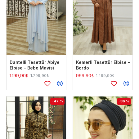
Dantelli Tesettür Abiye
Kemerli Tesettür Elbise -
Elbise - Bebe Mavisi
Bordo
1.199,90₺
999,90₺
1.799,90₺
1.499,90₺
-47 %
-36 %