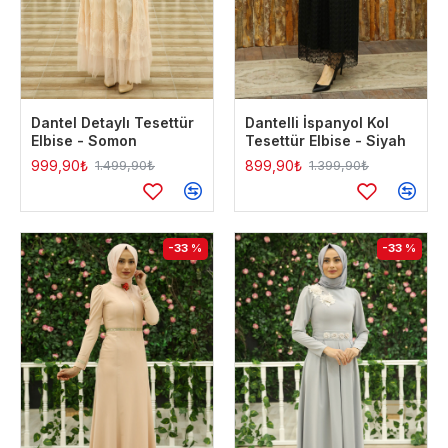
Dantel Detaylı Tesettür
Dantelli İspanyol Kol
Elbise - Somon
Tesettür Elbise - Siyah
999,90₺
899,90₺
1.499,90₺
1.399,90₺
-33 %
-33 %