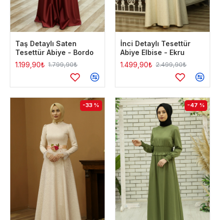
Taş Detaylı Saten
İnci Detaylı Tesettür
Tesettür Abiye - Bordo
Abiye Elbise - Ekru
1.199,90₺
1.499,90₺
1.799,90₺
2.499,90₺
-33 %
-47 %