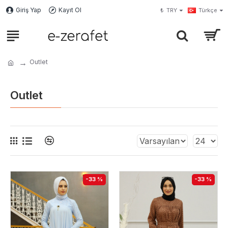
Giriş Yap
Kayıt Ol
₺
TRY
Türkçe
Outlet
Outlet
-33 %
-33 %