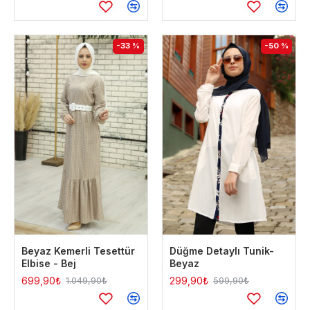
-33 %
-50 %
Beyaz Kemerli Tesettür
Düğme Detaylı Tunik-
Elbise - Bej
Beyaz
699,90₺
299,90₺
1.049,90₺
599,90₺