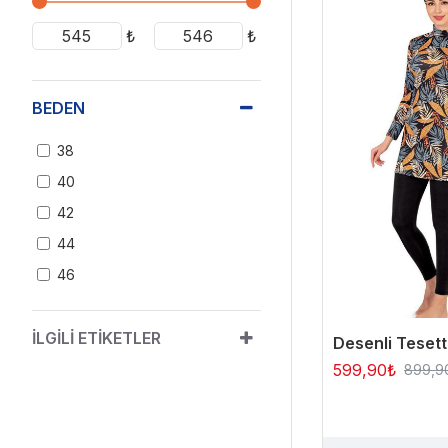
₺
₺
BEDEN
38
40
42
44
46
İLGILI ETIKETLER
Desenli Teset
599,90₺
899,9