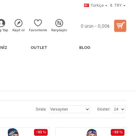
Türkçe
₺
TRY
0 ürün - 0,00₺
iş Yap
Kayıt ol
Favorilerim
Karşılaştır
NIZ
OUTLET
BLOG
Sırala:
Göster:
-33 %
-33 %