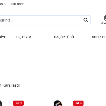
+90 555 998 8933
Gir
BIYE
DIŞ GIYIM
BAŞÖRTÜSÜ
SPOR-DE
 Karşılaştır
-33 %
-33 %