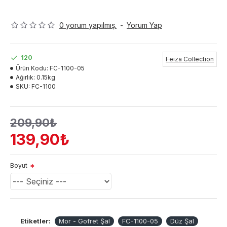
0 yorum yapılmış.
-
Yorum Yap
120
Feiza Collection
Ürün Kodu:
FC-1100-05
Ağırlık:
0.15kg
SKU:
FC-1100
209,90₺
139,90₺
Boyut
Etiketler:
Mor - Gofret Şal
FC-1100-05
Düz Şal