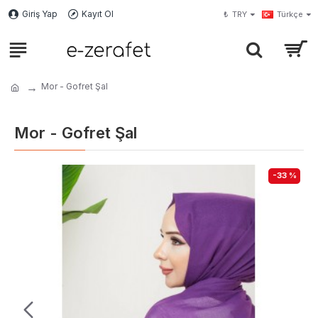
Giriş Yap
Kayıt Ol
₺
TRY
Türkçe
Mor - Gofret Şal
Mor - Gofret Şal
-33 %