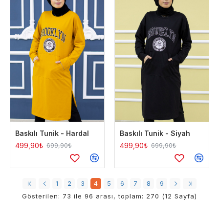
Baskılı Tunik - Hardal
Baskılı Tunik - Siyah
499,90₺
499,90₺
699,90₺
699,90₺
1
2
3
4
5
6
7
8
9
Gösterilen: 73 ile 96 arası, toplam: 270 (12 Sayfa)