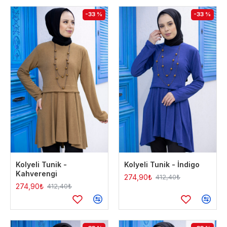
-33 %
-33 %
Kolyeli Tunik -
Kolyeli Tunik - İndigo
Kahverengi
274,90₺
412,40₺
274,90₺
412,40₺