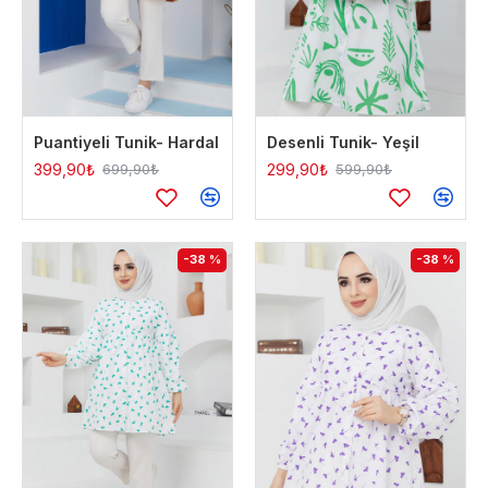
Puantiyeli Tunik- Hardal
Desenli Tunik- Yeşil
399,90₺
299,90₺
699,90₺
599,90₺
-38 %
-38 %