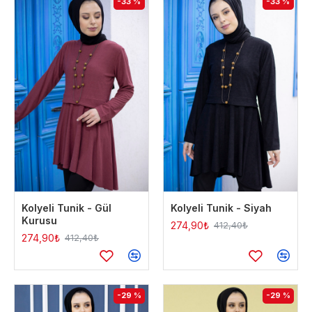
-33 %
-33 %
Kolyeli Tunik - Gül
Kolyeli Tunik - Siyah
Kurusu
274,90₺
412,40₺
274,90₺
412,40₺
-29 %
-29 %