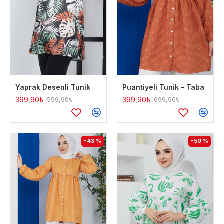
Yaprak Desenli Tunik
Puantiyeli Tunik - Taba
399,90₺
399,90₺
599,90₺
699,90₺
-43 %
-50 %