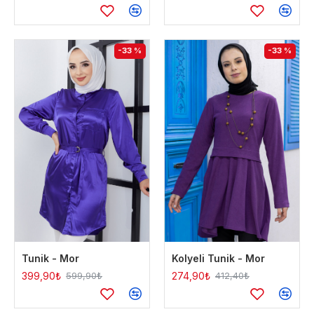
-33 %
-33 %
Tunik - Mor
Kolyeli Tunik - Mor
399,90₺
274,90₺
599,90₺
412,40₺