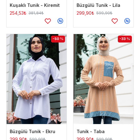
Kuşaklı Tunik - Kiremit
Büzgülü Tunik - Lila
254,53₺
299,90₺
381,84₺
599,90₺
-50 %
-33 %
Büzgülü Tunik - Ekru
Tunik - Taba
299,90₺
399,90₺
599,90₺
599,90₺