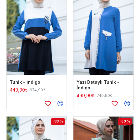
Tunik - İndigo
Yazı Detaylı Tunik -
İndigo
449,90₺
674,90₺
499,90₺
749,90₺
-33 %
-50 %