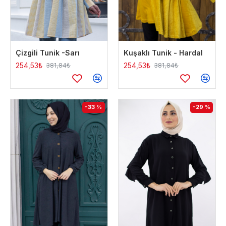
Çizgili Tunik -Sarı
Kuşaklı Tunik - Hardal
254,53₺
254,53₺
381,84₺
381,84₺
-33 %
-29 %