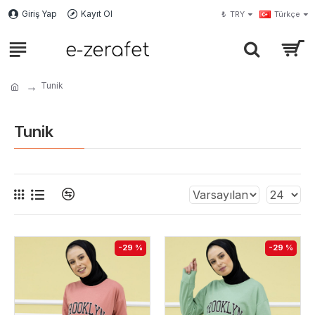
Giriş Yap
Kayıt Ol
₺
TRY
Türkçe
Tunik
Tunik
-29 %
-29 %