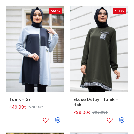
-33 %
-11 %
Tunik - Gri
Ekose Detaylı Tunik -
Haki
449,90₺
674,90₺
799,00₺
900,00₺