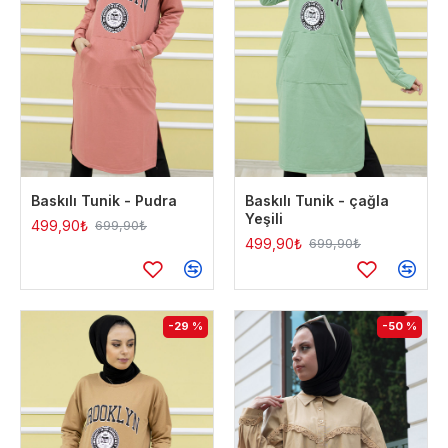
Baskılı Tunik - Pudra
Baskılı Tunik - çağla
Yeşili
499,90₺
699,90₺
499,90₺
699,90₺
-29 %
-50 %