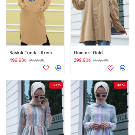
Baskılı Tunik - Krem
Gömlek- Gold
499,90₺
299,90₺
699,90₺
599,90₺
-33 %
-33 %