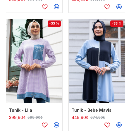
-33 %
-33 %
Tunik - Lila
Tunik - Bebe Mavisi
399,90₺
449,90₺
599,90₺
674,90₺