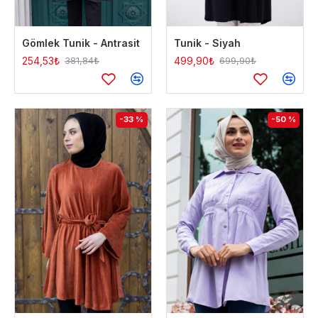
Gömlek Tunik - Antrasit
Tunik - Siyah
254,53₺
499,90₺
381,84₺
699,90₺
-33 %
-50 %