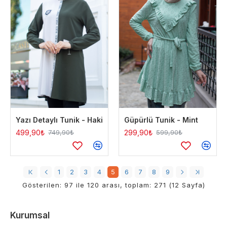
Yazı Detaylı Tunik - Haki
Güpürlü Tunik - Mint
499,90₺
299,90₺
749,90₺
599,90₺
1
2
3
4
5
6
7
8
9
Gösterilen: 97 ile 120 arası, toplam: 271 (12 Sayfa)
Kurumsal