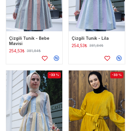
Çizgili Tunik - Bebe
Çizgili Tunik - Lila
Mavisi
254,53₺
381,84₺
254,53₺
381,84₺
-33 %
-33 %