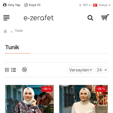
Giriş Yap
Kayıt Ol
₺
TRY
Türkçe
Tunik
Tunik
-33 %
-25 %