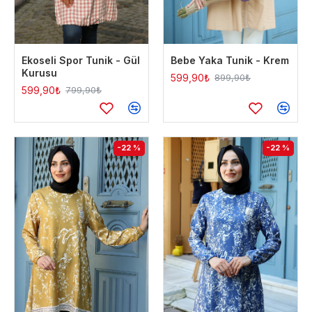
Ekoseli Spor Tunik - Gül
Bebe Yaka Tunik - Krem
Kurusu
599,90₺
899,90₺
599,90₺
799,90₺
-22 %
-22 %