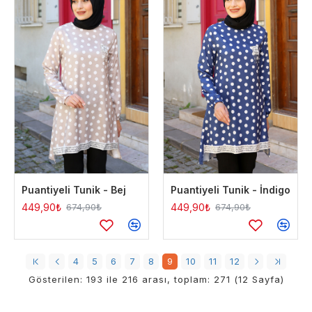
Puantiyeli Tunik - Bej
Puantiyeli Tunik - İndigo
449,90₺
449,90₺
674,90₺
674,90₺
4
5
6
7
8
9
10
11
12
Gösterilen: 193 ile 216 arası, toplam: 271 (12 Sayfa)