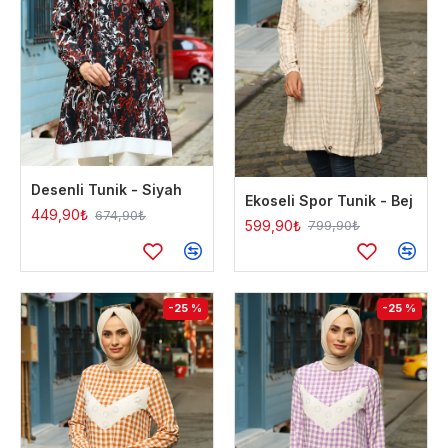
Desenli Tunik - Siyah
Ekoseli Spor Tunik - Bej
449,90₺
674,90₺
599,90₺
799,90₺
-25 %
-25 %