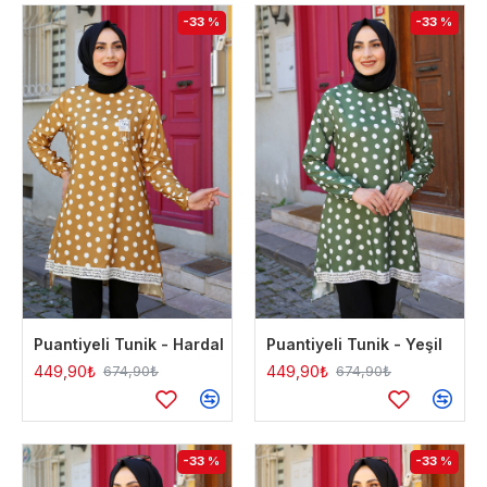
-33 %
-33 %
Puantiyeli Tunik - Hardal
Puantiyeli Tunik - Yeşil
449,90₺
449,90₺
674,90₺
674,90₺
-33 %
-33 %