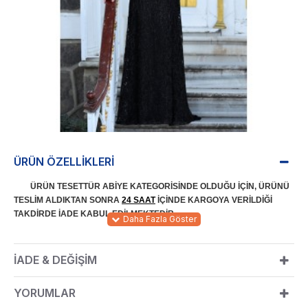
ÜRÜN ÖZELLIKLERI
ÜRÜN TESETTÜR ABİYE KATEGORİSİNDE OLDUĞU İÇİN, ÜRÜNÜ
TESLİM ALDIKTAN SONRA
24 SAAT
İÇİNDE KARGOYA VERİLDİĞİ
TAKDİRDE İADE KABUL EDİLMEKTEDİR.
155 cm
ÜRÜN BOYU:
Tesettür abiye ürünü olup astarlıdır. Sırttan
ÜRÜN ÖZELLİĞİ:
İADE & DEĞIŞIM
kullanılabilir fermuarı ve bir düğme bulunmaktadır. Hakim yakadır.
Ağırlık yapmayan kumaşı sayesinde kullanımı rahat bir üründür.
YORUMLAR
Ürün renginde konsept çekimlerinden dolayı ton farklılığı olabilir.