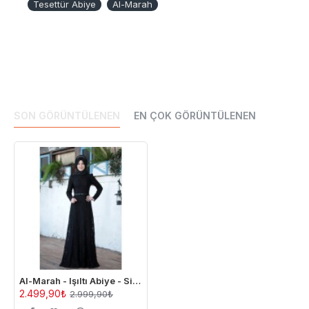
Tesettür Abiye
Al-Marah
günü içinde teslim edilmektedir (Yurtdışı siparişler DHL
expres kargo ile gönderilmektedir).
SON GÖRÜNTÜLENEN
EN ÇOK GÖRÜNTÜLENEN
Al-Marah - Işıltı Abiye - Siyah
2.499,90₺
2.999,90₺