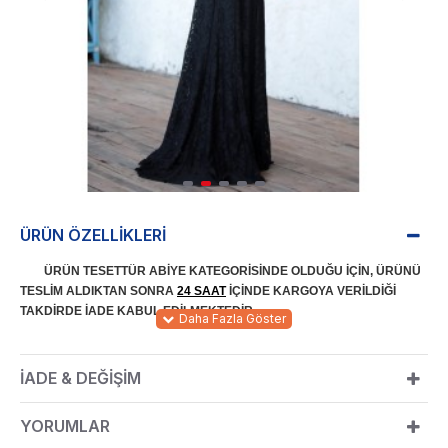
ÜRÜN ÖZELLIKLERI
ÜRÜN TESETTÜR ABİYE KATEGORİSİNDE OLDUĞU İÇİN, ÜRÜNÜ
TESLİM ALDIKTAN SONRA
24 SAAT
İÇİNDE KARGOYA VERİLDİĞİ
TAKDİRDE İADE KABUL EDİLMEKTEDİR.
kumaştan imal edilmiştir.
KUMAŞ:
%80 pamuk %20 polyester
155 cm
ÜRÜN BOYU:
İADE & DEĞIŞIM
Tesettür abiye ürünü olup dantelli ve astarlıdır.
ÜRÜN ÖZELLİĞİ:
Sırttan kullanılabilir fermuarı ve bir düğme bulunmaktadır. Hakim
YORUMLAR
yakadır.
Büyük bedenleri de rahatlıkla kullanılabilir. Dar kesim