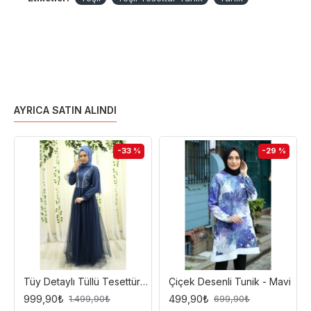
AYRICA SATIN ALINDI
-33 %
-29 %
Tüy Detaylı Tüllü Tesettür Abiye Elbise - İndigo
Çiçek Desenli Tunik - Mavi
999,90₺
499,90₺
1.499,90₺
699,90₺