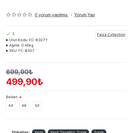
Göğüs
:
90 cm
Bel :
65
Kalça :
90 cm
0 yorum yapılmış.
-
Yorum Yap
TESLİMAT: Ürünler kendi depomuzda mevcut olup 24 Saat
içerisinde kargo yapılmaktadır. Türkiye içerisinde ortalama 3 iş
günü (köylere bir hafta), Yurtdışı siparişlerinde 3-4 iş günü
içerisinde teslim edilmektedir (Yurtdışı siparişleri DHL
3
Feiza Collection
kargo ile gönderilmektedir.
Express
Ürün Kodu:
FC-8307Y
Ağırlık:
0.45kg
SKU:
FC-8307
699,90₺
499,90₺
Beden
44
48
50
Etiketler:
Yeşil
Yeşil Tesettür Tunik
Tunik