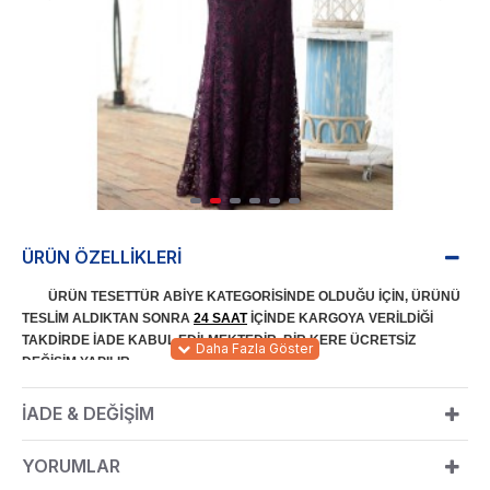
ÜRÜN ÖZELLIKLERI
ÜRÜN TESETTÜR ABİYE KATEGORİSİNDE OLDUĞU İÇİN, ÜRÜNÜ
TESLİM ALDIKTAN SONRA
24 SAAT
İÇİNDE KARGOYA VERİLDİĞİ
TAKDİRDE İADE KABUL EDİLMEKTEDİR. BİR KERE ÜCRETSİZ
DEĞİŞİM YAPILIR.
İADE & DEĞIŞIM
kumaştan imal edilmiştir.
KUMAŞ:
%80 Pamuk %20
Polyester
cm
ÜRÜN BOYU:
155
YORUMLAR