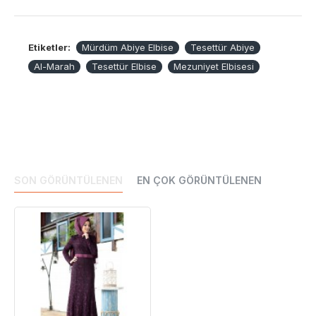
içerisinde kargo yapılmaktadır. Türkiye içerisinde ortalama
3 iş günü (Köylere bir hafta), Yurtdışı siparişlerde 3-4 iş
günü içinde teslim edilmektedir (Yurtdışı siparişler DHL
Etiketler:
Mürdüm Abiye Elbise
Tesettür Abiye
expres kargo ile gönderilmektedir).
Al-Marah
Tesettür Elbise
Mezuniyet Elbisesi
SON GÖRÜNTÜLENEN
EN ÇOK GÖRÜNTÜLENEN