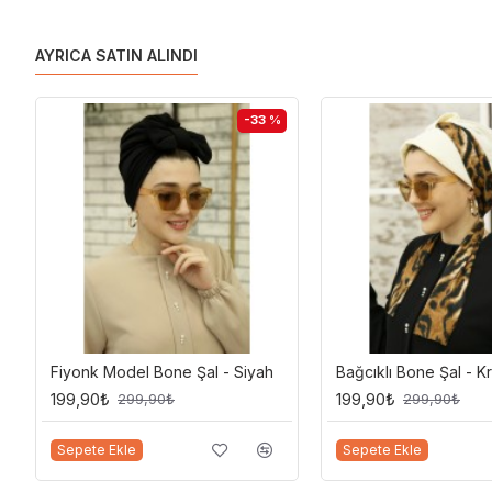
Likralı krep kumaştan imal edilmiştir. Gün boyu bozulma yaşamadan rahatç
AYRICA SATIN ALINDI
Yıkama
-33 %
Makinede hassas programda yıkanabilir.
Teslimat
24 Saat içinde kargoya verilir. Yurtdışı siparişleriniz express kargo ile g
depomuzdan kargolanmaktadır.
Fiyonk Model Bone Şal - Siyah
Bağcıklı Bone Şal - K
199,90₺
199,90₺
299,90₺
299,90₺
Sepete Ekle
Sepete Ekle