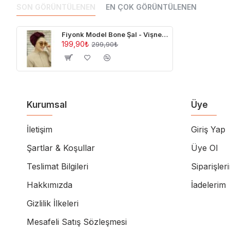
SON GÖRÜNTÜLENEN
EN ÇOK GÖRÜNTÜLENEN
Fiyonk Model Bone Şal - Vişne Çürüğü
199,90₺
299,90₺
Kurumsal
Üye
İletişim
Giriş Yap
Şartlar & Koşullar
Üye Ol
Teslimat Bilgileri
Siparişler
Hakkımızda
İadelerim
Gizlilik İlkeleri
Mesafeli Satış Sözleşmesi