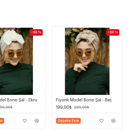
-33 %
-33 %
el Bone Şal - Ekru
Fiyonk Model Bone Şal - Bej
199,90₺
99,90₺
299,90₺
le
Sepete Ekle