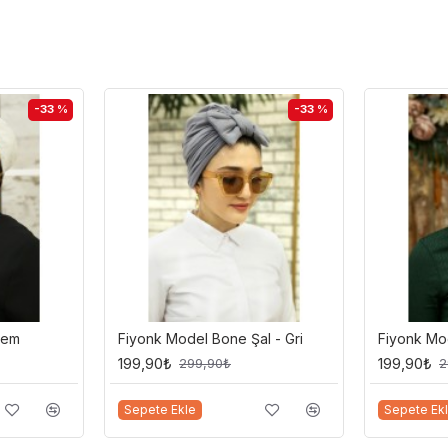
a kullanabilirsiniz.
-33 %
-33 %
önderilmektedir. Tüm ürünlerimiz kendi
rem
Fiyonk Model Bone Şal - Gri
Fiyonk Mod
199,90₺
199,90₺
299,90₺
2
Sepete Ekle
Sepete Ek