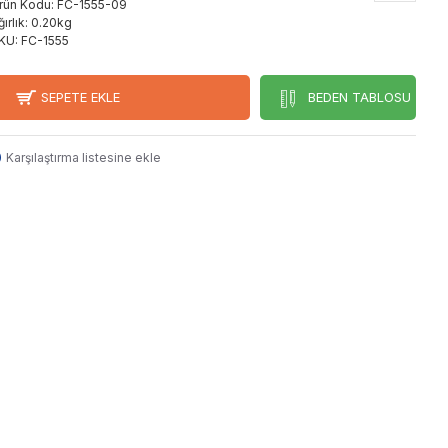
rün Kodu:
FC-1555-09
ırlık:
0.20kg
KU:
FC-1555
SEPETE EKLE
BEDEN TABLOSU
Karşılaştırma listesine ekle