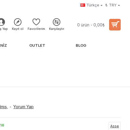
Türkçe
₺
TRY
0 ürün - 0,00₺
iş Yap
Kayıt ol
Favorilerim
Karşılaştır
NIZ
OUTLET
BLOG
mış.
-
Yorum Yap
16
Asse