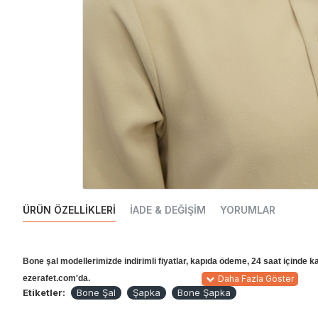
ÜRÜN ÖZELLIKLERI
İADE & DEĞIŞIM
YORUMLAR
Bone şal modellerimizde indirimli fiyatlar, kapıda ödeme, 24 saat içinde ka
ezerafet.com'da.
Etiketler:
Bone Şal
Şapka
Bone Şapka
Ürün özellikleri