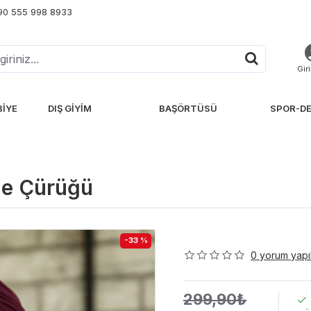
+90 555 998 8933
Gir
BIYE
DIŞ GIYIM
BAŞÖRTÜSÜ
SPOR-DE
ne Çürüğü
-33 %
0 yorum yapıl
299,90₺