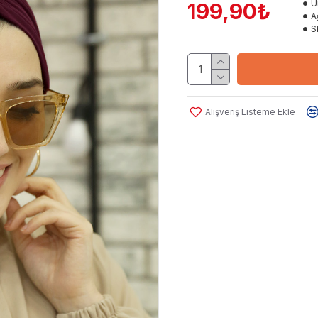
Ü
199,90₺
Ağ
S
Alışveriş Listeme Ekle