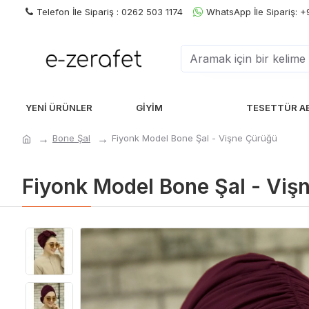
Telefon İle Sipariş : 0262 503 1174
WhatsApp İle Sipariş: 
YENI ÜRÜNLER
GIYIM
TESETTÜR A
Bone Şal
Fiyonk Model Bone Şal - Vişne Çürüğü
Fiyonk Model Bone Şal - Viş