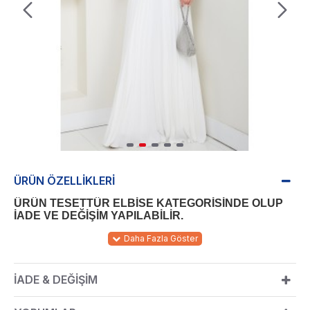
ÜRÜN ÖZELLIKLERI
ÜRÜN TESETTÜR ELBİSE KATEGORİSİNDE OLUP
İADE VE DEĞİŞİM YAPILABİLİR.
kumaştan imal edilmiştir.
KUMAŞ:
Şifon
150 cm
ÜRÜN BOYU:
İADE & DEĞIŞIM