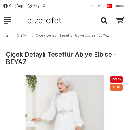
Giriş Yap
Kayıt Ol
₺
TRY
Türkçe
GİYİM
Çiçek Detaylı Tesettür Abiye Elbise -BEYAZ
Çiçek Detaylı Tesettür Abiye Elbise -
BEYAZ
-33 %
YENI