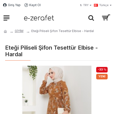
Giriş Yap
Kayıt Ol
₺
TRY
Türkçe
GİYİM
Eteği Piliseli Şifon Tesettür Elbise - Hardal
Eteği Piliseli Şifon Tesettür Elbise -
Hardal
-33 %
YENI