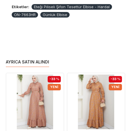
Etiketler:
Eteği Piliseli Şifon Tesettür Elbise - Hardal
ON-7663HR
Günlük Elbise
AYRICA SATIN ALINDI
-33 %
-33 %
YENI
YENI