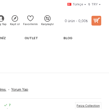
Türkçe
₺
TRY
0 ürün - 0,00₺
iş Yap
Kayıt ol
Favorilerim
Karşılaştır
NIZ
OUTLET
BLOG
mış.
-
Yorum Yap
7
Feiza Collection