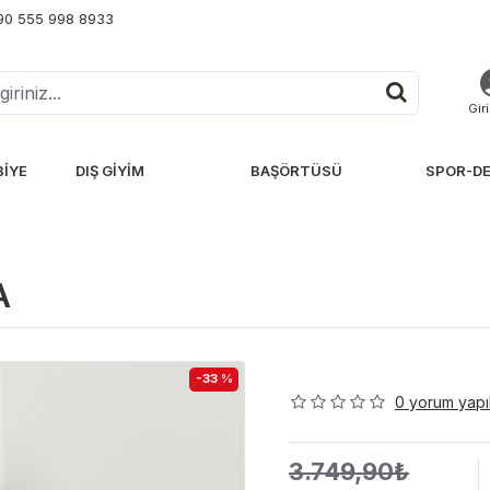
+90 555 998 8933
Gir
BIYE
DIŞ GIYIM
BAŞÖRTÜSÜ
SPOR-DE
A
-33 %
0 yorum yapıl
3.749,90₺