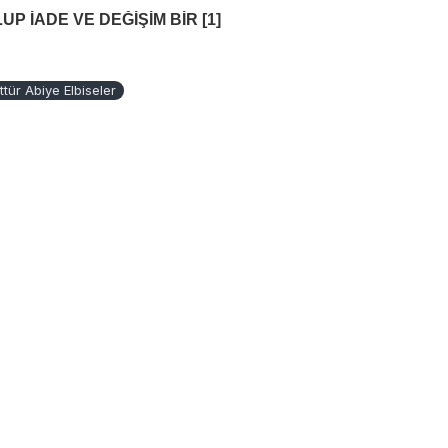
 İADE VE DEĞİŞİM BİR [1]
tür Abiye Elbiseler
art kalıp olup normalde kullandığınız
 kargo yapılmaktadır. Türkiye
rde 3-4 iş günü içinde teslim
dir).