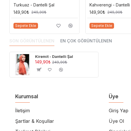
Turkuaz - Dantelli Şal
Kahverengi - Dantelli
149,90₺
149,90₺
249,90₺
249,90₺
Sepete Ekle
Sepete Ekle
SON GÖRÜNTÜLENEN
EN ÇOK GÖRÜNTÜLENEN
Kiremit - Dantelli Şal
149,90₺
249,90₺
Kurumsal
Üye
İletişim
Giriş Yap
Şartlar & Koşullar
Üye Ol