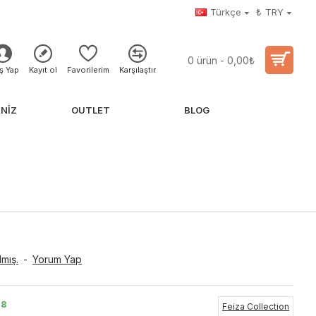
Türkçe
₺
TRY
0 ürün - 0,00₺
iş Yap
Kayıt ol
Favorilerim
Karşılaştır
NIZ
OUTLET
BLOG
mış.
-
Yorum Yap
8
Feiza Collection