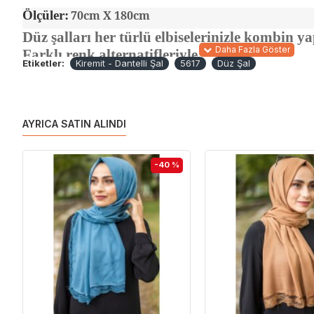
Ölçüler:
70cm X 180cm
Düz şalları her türlü elbiselerinizle kombin y
Farklı renk alternatifleriyle bulabilirsiniz.
Etiketler:
Kiremit - Dantelli Şal
5617
Düz Şal
AYRICA SATIN ALINDI
-40 %