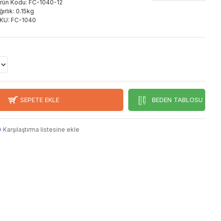
rün Kodu:
FC-1040-12
ğırlık:
0.15kg
KU:
FC-1040
SEPETE EKLE
BEDEN TABLOSU
Karşılaştırma listesine ekle