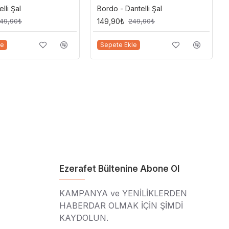
lli Şal
Bordo - Dantelli Şal
149,90₺
49,90₺
249,90₺
le
Sepete Ekle
Ezerafet Bültenine Abone Ol
KAMPANYA ve YENİLİKLERDEN
HABERDAR OLMAK İÇİN ŞİMDİ
KAYDOLUN.