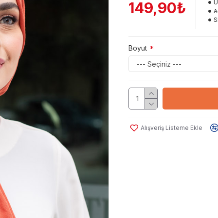
Ü
149,90₺
A
S
Boyut
Alışveriş Listeme Ekle