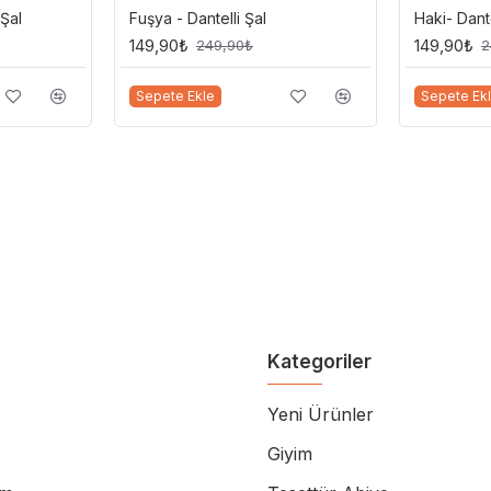
 Şal
Fuşya - Dantelli Şal
Haki- Dante
149,90₺
149,90₺
249,90₺
2
Sepete Ekle
Sepete Ek
Kategoriler
Yeni Ürünler
Giyim