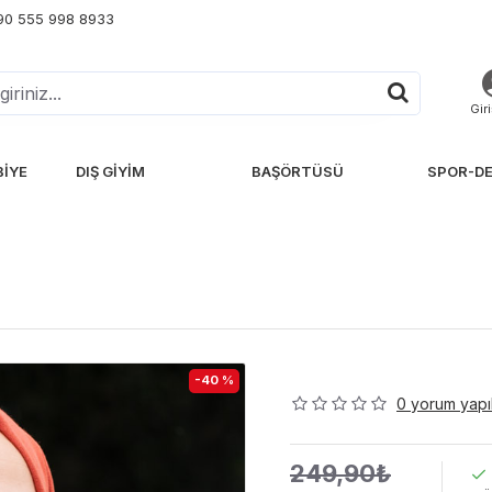
+90 555 998 8933
Gir
BIYE
DIŞ GIYIM
BAŞÖRTÜSÜ
SPOR-DE
-40 %
0 yorum yapıl
249,90₺