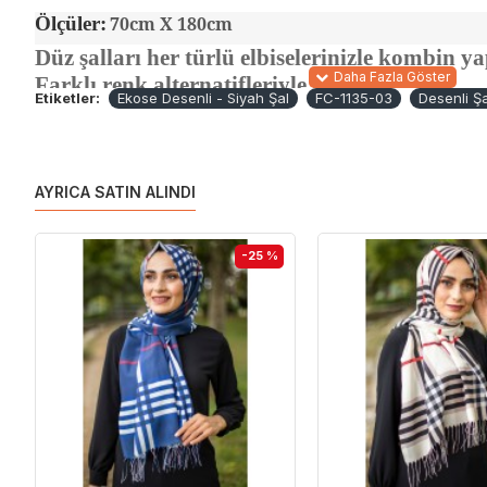
Ölçüler:
70cm X 180cm
Düz şalları her türlü elbiselerinizle kombin y
Farklı renk alternatifleriyle bulabilirsiniz.
Etiketler:
Ekose Desenli - Siyah Şal
FC-1135-03
Desenli Şa
AYRICA SATIN ALINDI
-25 %