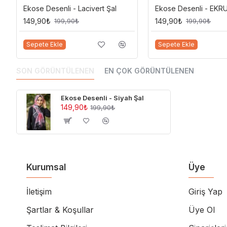
Ekose Desenli - Lacivert Şal
Ekose Desenli - EKR
149,90₺
149,90₺
199,90₺
199,90₺
Sepete Ekle
Sepete Ekle
SON GÖRÜNTÜLENEN
EN ÇOK GÖRÜNTÜLENEN
Ekose Desenli - Siyah Şal
149,90₺
199,90₺
Kurumsal
Üye
İletişim
Giriş Yap
Şartlar & Koşullar
Üye Ol