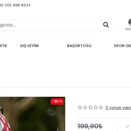
+90 555 998 8933
Gir
BIYE
DIŞ GIYIM
BAŞÖRTÜSÜ
SPOR-DE
-25 %
0 yorum yapıl
199,90₺