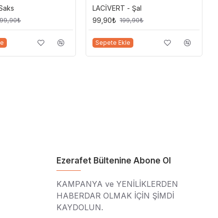
 Saks
LACİVERT - Şal
99,90₺
99,90₺
199,90₺
le
Sepete Ekle
Ezerafet Bültenine Abone Ol
KAMPANYA ve YENİLİKLERDEN
HABERDAR OLMAK İÇİN ŞİMDİ
KAYDOLUN.