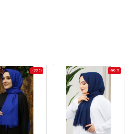
-33 %
-50 %