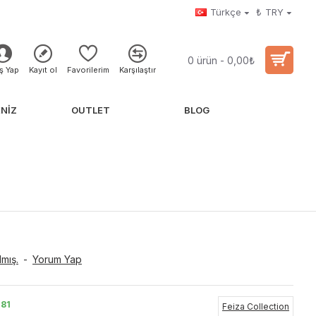
Türkçe
₺
TRY
0 ürün - 0,00₺
iş Yap
Kayıt ol
Favorilerim
Karşılaştır
NIZ
OUTLET
BLOG
mış.
-
Yorum Yap
81
Feiza Collection