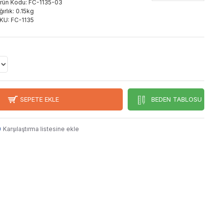
rün Kodu:
FC-1135-03
ğırlık:
0.15kg
KU:
FC-1135
SEPETE EKLE
BEDEN TABLOSU
Karşılaştırma listesine ekle