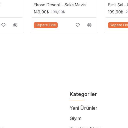
U
Ekose Desenli - Saks Mavisi
Simli Şal -
149,90₺
199,90₺
199,90₺
2
Sepete Ekle
Sepete Ek
Kategoriler
Yeni Ürünler
Giyim