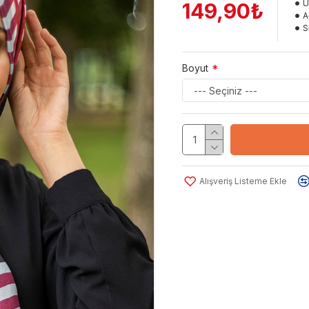
Ü
149,90₺
A
S
Boyut
Alışveriş Listeme Ekle