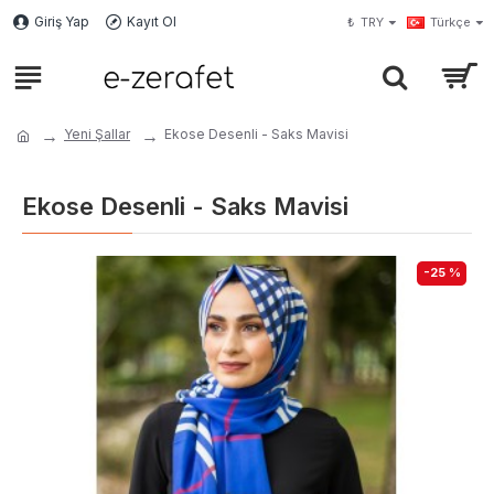
Giriş Yap
Kayıt Ol
₺
TRY
Türkçe
Yeni Şallar
Ekose Desenli - Saks Mavisi
Ekose Desenli - Saks Mavisi
-25 %