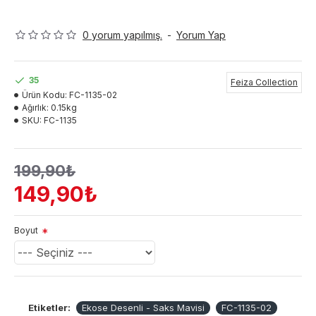
0 yorum yapılmış.
-
Yorum Yap
35
Feiza Collection
Ürün Kodu:
FC-1135-02
Ağırlık:
0.15kg
SKU:
FC-1135
199,90₺
149,90₺
Boyut
Etiketler:
Ekose Desenli - Saks Mavisi
FC-1135-02