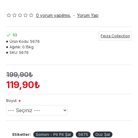
0 yorum yapılmış.
-
Yorum Yap
53
Feiza Collection
Ürün Kodu:
5676
Ağırlık:
0.15kg
SKU:
5676
199,90₺
119,90₺
Boyut
Etiketler:
Somon - Pıt Pıt Şal
5675
Düz Şal