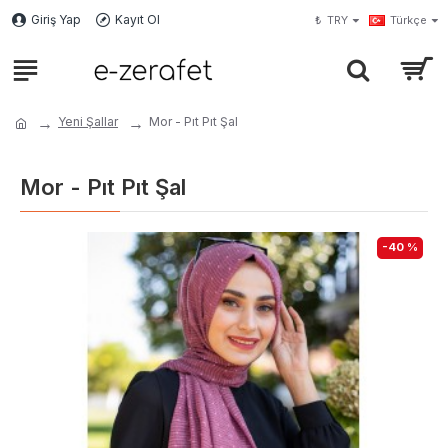
Giriş Yap
Kayıt Ol
₺
TRY
Türkçe
Yeni Şallar
Mor - Pıt Pıt Şal
Mor - Pıt Pıt Şal
-40 %