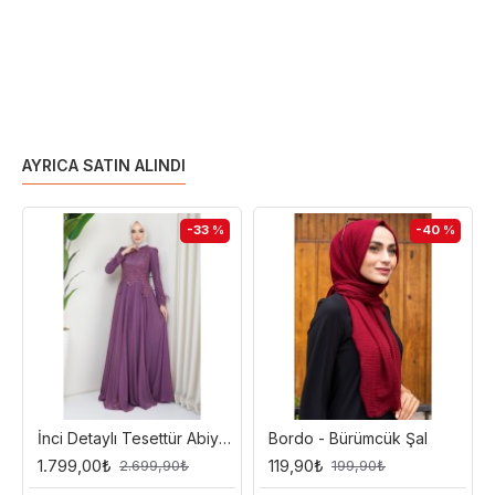
AYRICA SATIN ALINDI
-33 %
-40 %
İnci Detaylı Tesettür Abiye Elbise - Mor
Bordo - Bürümcük Şal
1.799,00₺
119,90₺
2.699,90₺
199,90₺