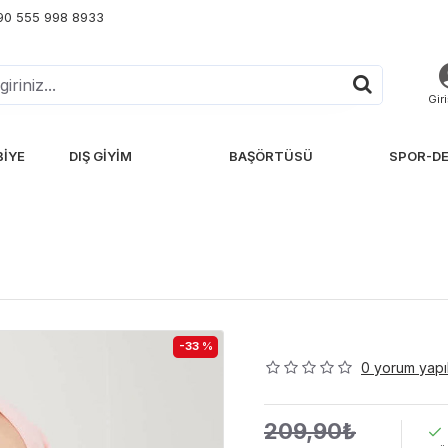
+90 555 998 8933
Gir
BIYE
DIŞ GIYIM
BAŞÖRTÜSÜ
SPOR-DE
-33 %
0 yorum yapıl
209,90₺