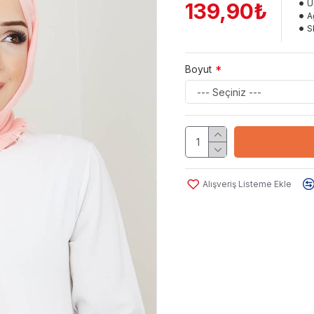
Ü
139,90₺
Ağ
S
Boyut
Alışveriş Listeme Ekle