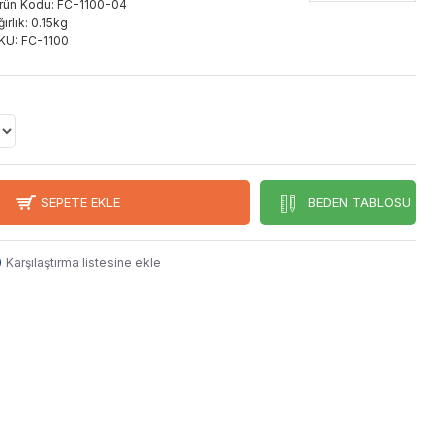
rün Kodu:
FC-1100-04
ırlık:
0.15kg
KU:
FC-1100
SEPETE EKLE
BEDEN TABLOSU
Karşılaştırma listesine ekle