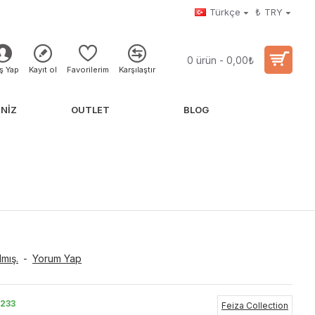
Türkçe
₺
TRY
0 ürün - 0,00₺
iş Yap
Kayıt ol
Favorilerim
Karşılaştır
NIZ
OUTLET
BLOG
mış.
-
Yorum Yap
233
Feiza Collection