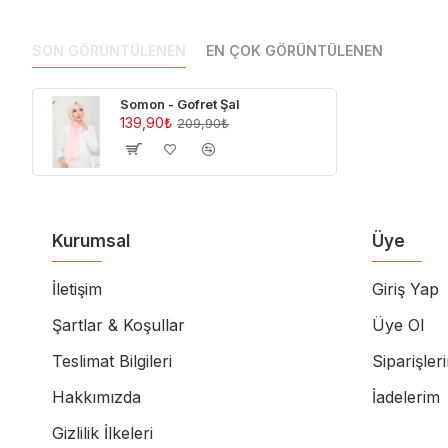
SON GÖRÜNTÜLENEN
EN ÇOK GÖRÜNTÜLENEN
Somon - Gofret Şal
139,90₺
209,90₺
Kurumsal
Üye
İletişim
Giriş Yap
Şartlar & Koşullar
Üye Ol
Teslimat Bilgileri
Siparişler
Hakkımızda
İadelerim
Gizlilik İlkeleri