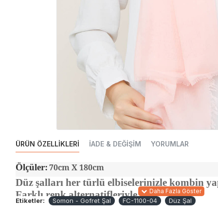
ÜRÜN ÖZELLIKLERI
İADE & DEĞIŞIM
YORUMLAR
Ölçüler:
70cm X 180cm
Düz şalları her türlü elbiselerinizle kombin y
Farklı renk alternatifleriyle bulabilirsiniz.
Etiketler:
Somon - Gofret Şal
FC-1100-04
Düz Şal