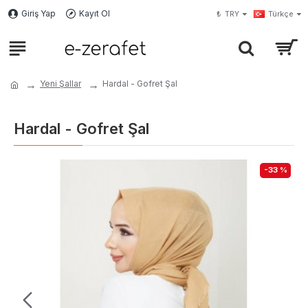
Giriş Yap
Kayıt Ol
₺
TRY
Türkçe
Yeni Şallar
Hardal - Gofret Şal
Hardal - Gofret Şal
-33 %