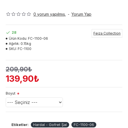
0 yorum yapılmış.
-
Yorum Yap
28
Feiza Collection
Ürün Kodu:
FC-1100-06
Ağırlık:
0.15kg
SKU:
FC-1100
209,90₺
139,90₺
Boyut
Etiketler:
Hardal - Gofret Şal
FC-1100-06