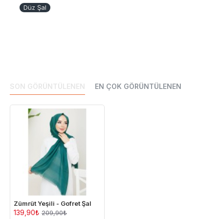
Düz Şal
SON GÖRÜNTÜLENEN
EN ÇOK GÖRÜNTÜLENEN
Zümrüt Yeşili - Gofret Şal
139,90₺
209,90₺