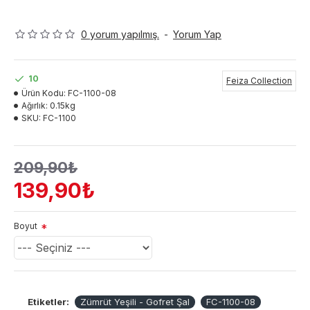
0 yorum yapılmış.
-
Yorum Yap
10
Feiza Collection
Ürün Kodu:
FC-1100-08
Ağırlık:
0.15kg
SKU:
FC-1100
209,90₺
139,90₺
Boyut
Etiketler:
Zümrüt Yeşili - Gofret Şal
FC-1100-08