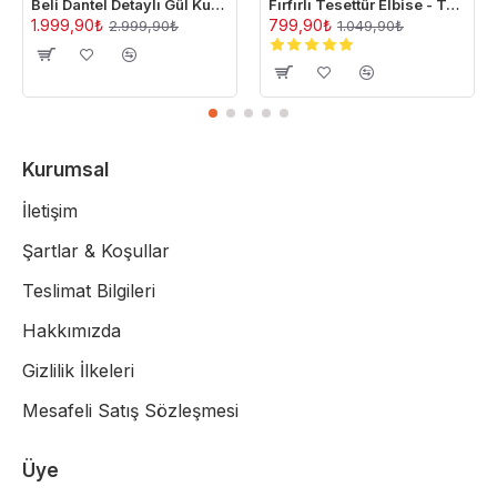
Beli Dantel Detaylı Gül Kurusu Tesettür Abiye Elbise
Fırfırlı Tesettür Elbise - Taba
1.999,90₺
799,90₺
2.999,90₺
1.049,90₺
Kurumsal
İletişim
Şartlar & Koşullar
Teslimat Bilgileri
Hakkımızda
Gizlilik İlkeleri
Mesafeli Satış Sözleşmesi
Üye