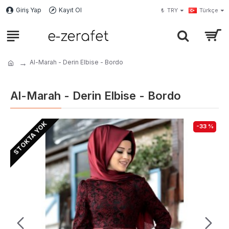
Giriş Yap
Kayıt Ol
₺
TRY
Türkçe
Al-Marah - Derin Elbise - Bordo
Al-Marah - Derin Elbise - Bordo
STOKTA YOK
-33 %