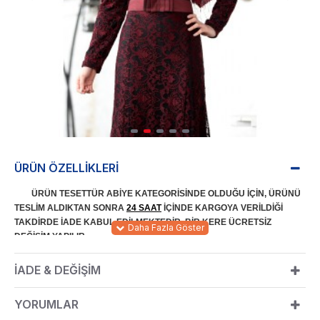
ÜRÜN ÖZELLIKLERI
ÜRÜN TESETTÜR ABİYE KATEGORİSİNDE OLDUĞU İÇİN, ÜRÜNÜ
TESLİM ALDIKTAN SONRA
24 SAAT
İÇİNDE KARGOYA VERİLDİĞİ
TAKDİRDE İADE KABUL EDİLMEKTEDİR. BİR KERE ÜCRETSİZ
DEĞİŞİM YAPILIR.
İADE & DEĞIŞIM
kumaştan imal edilmiştir.
KUMAŞ:
%80 Pamuk %20
Polyester
cm
ÜRÜN BOYU:
155
YORUMLAR