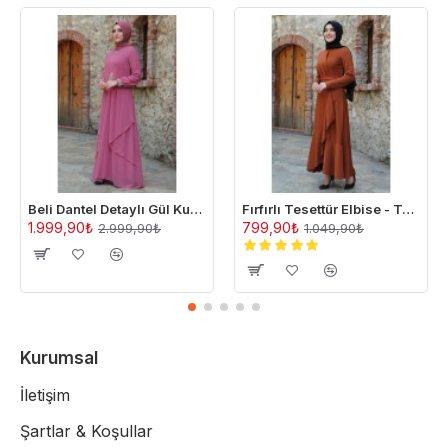
Beli Dantel Detaylı Gül Kurusu Tesettür Abiye Elbise
Fırfırlı Tesettür Elbise - Taba
1.999,90₺
799,90₺
2.999,90₺
1.049,90₺
Kurumsal
İletişim
Şartlar & Koşullar