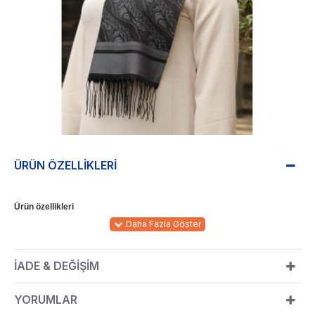
ÜRÜN ÖZELLIKLERI
Ürün özellikleri
Viskon kumaştan imal edilmiştir. Gün boyu bozulma yaşamadan
rahatça kullanabilirsiniz.
İADE & DEĞIŞIM
Ölçüler
YORUMLAR