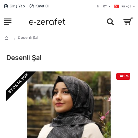
Giriş Yap
Kayıt Ol
₺
TRY
Türkçe
Desenli Şal
Desenli Şal
STOKTA YOK
-40 %