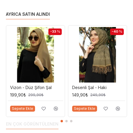
AYRICA SATIN ALINDI
-33 %
-40 %
Vizon - Düz Şifon Şal
Desenli Şal - Haki
199,90₺
149,90₺
299,90₺
249,90₺
Sepete Ekle
Sepete Ekle
EN ÇOK GÖRÜNTÜLENEN